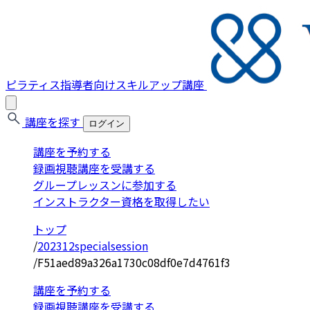
ピラティス指導者向けスキルアップ講座
講座を探す
ログイン
講座を予約する
録画視聴講座を受講する
グループレッスンに参加する
インストラクター資格を取得したい
トップ
/
202312specialsession
/
F51aed89a326a1730c08df0e7d4761f3
講座を予約する
録画視聴講座を受講する