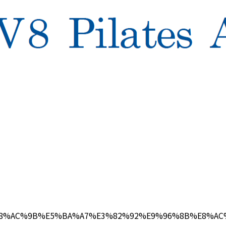
E8%AC%9B%E5%BA%A7%E3%82%92%E9%96%8B%E8%AC