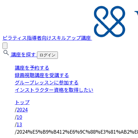
ピラティス指導者向けスキルアップ講座
講座を探す
ログイン
講座を予約する
録画視聴講座を受講する
グループレッスンに参加する
インストラクター資格を取得したい
トップ
/
2024
/
10
/
13
/
2024%E5%B9%B412%E6%9C%88%E3%81%AB2%