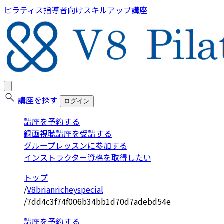
ピラティス指導者向けスキルアップ講座
講座を探す
ログイン
講座を予約する
録画視聴講座を受講する
グループレッスンに参加する
インストラクター資格を取得したい
トップ
/
V8brianricheyspecial
/
7dd4c3f74f006b34bb1d70d7adebd54e
講座を予約する