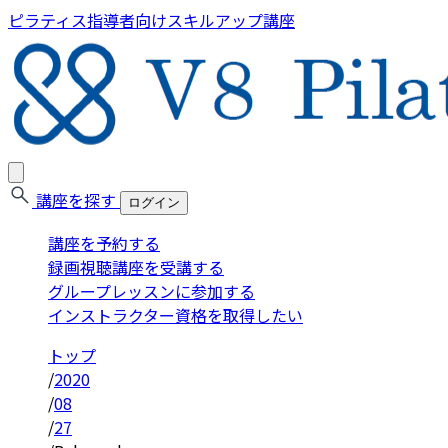
ピラティス指導者向けスキルアップ講座
講座を探す
ログイン
講座を予約する
録画視聴講座を受講する
グループレッスンに参加する
インストラクター資格を取得したい
トップ
/
2020
/
08
/
27